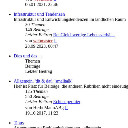
Beitrag
06.01.2021, 22:46
Infrastruktur und Tendenzen
Infrastruktur und Entwicklungstendenzen im ländlichen Raum
30
Themen
146
Beiträge
Letzter Beitrag
Re: Gleichwertige Lebensverhä…
Neuester
von
webmaster
Beitrag
28.09.2023, 00:47
Dies und das ...
Themen
Beiträge
Letzter Beitrag
Allgemein, 'dit & dat', 'smalltalk'
Hier ist Platz für Beiträge, die anderen Rubriken nicht eindeu
125
Themen
550
Beiträge
Letzter Beitrag
Echt super hier
Neuester
von
HerbeMannABg
Beitrag
19.10.2017, 11:23
Tipps
Anregungen zu Problembehebungen - allgemein.