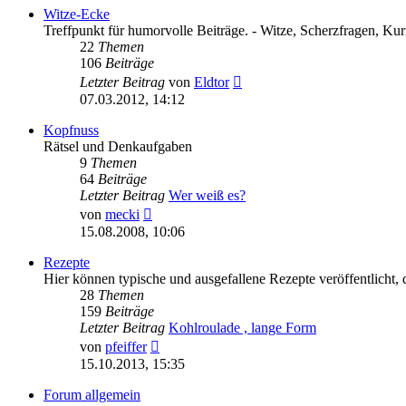
Witze-Ecke
Treffpunkt für humorvolle Beiträge. - Witze, Scherzfragen, Kurio
22
Themen
106
Beiträge
Neuester
Letzter Beitrag
von
Eldtor
Beitrag
07.03.2012, 14:12
Kopfnuss
Rätsel und Denkaufgaben
9
Themen
64
Beiträge
Letzter Beitrag
Wer weiß es?
Neuester
von
mecki
Beitrag
15.08.2008, 10:06
Rezepte
Hier können typische und ausgefallene Rezepte veröffentlicht, d
28
Themen
159
Beiträge
Letzter Beitrag
Kohlroulade , lange Form
Neuester
von
pfeiffer
Beitrag
15.10.2013, 15:35
Forum allgemein