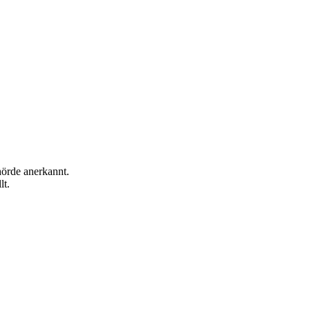
hörde anerkannt.
lt.