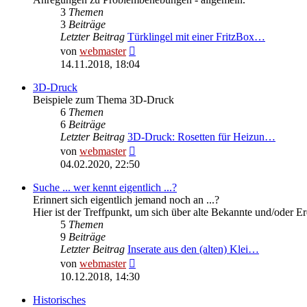
3
Themen
3
Beiträge
Letzter Beitrag
Türklingel mit einer FritzBox…
Neuester
von
webmaster
Beitrag
14.11.2018, 18:04
3D-Druck
Beispiele zum Thema 3D-Druck
6
Themen
6
Beiträge
Letzter Beitrag
3D-Druck: Rosetten für Heizun…
Neuester
von
webmaster
Beitrag
04.02.2020, 22:50
Suche ... wer kennt eigentlich ...?
Erinnert sich eigentlich jemand noch an ...?
Hier ist der Treffpunkt, um sich über alte Bekannte und/oder E
5
Themen
9
Beiträge
Letzter Beitrag
Inserate aus den (alten) Klei…
Neuester
von
webmaster
Beitrag
10.12.2018, 14:30
Historisches