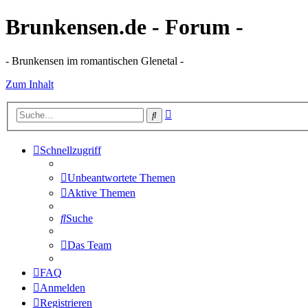
Brunkensen.de - Forum -
- Brunkensen im romantischen Glenetal -
Zum Inhalt
Erweiterte
Suche
Suche
Schnellzugriff
Unbeantwortete Themen
Aktive Themen
Suche
Das Team
FAQ
Anmelden
Registrieren