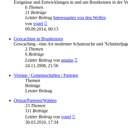
Ereignisse und Entwicklungen in und um Brunkensen in der V
6
Themen
21
Beiträge
Letzter Beitrag
Interessantes von den Welfen
Neuester
von
vogel
Beitrag
09.09.2014, 00:13
Geocaching in Brunkensen
Geocaching - eine Art moderner Schatzsuche und 'Schnitzeljag
2
Themen
6
Beiträge
Neuester
Letzter Beitrag
von
amalas
Beitrag
24.11.2008, 21:56
Vereine / Gemeinschaften / Parteien
Themen
Beiträge
Letzter Beitrag
Ortsrat/Parteien/Wahlen
23
Themen
111
Beiträge
Neuester
Letzter Beitrag
von
vogel
Beitrag
30.03.2010, 17:34