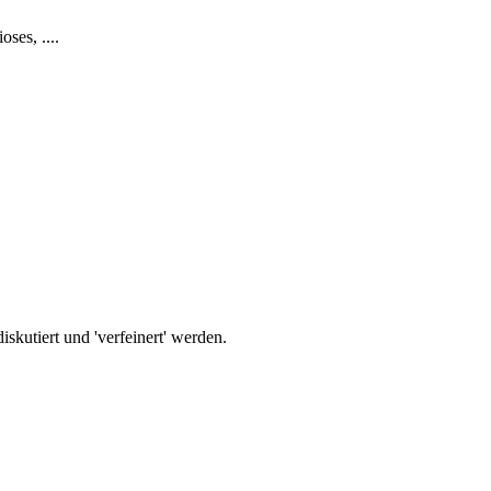
ses, ....
iskutiert und 'verfeinert' werden.