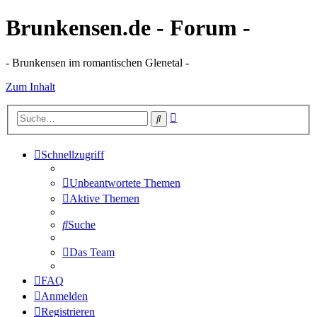
Brunkensen.de - Forum -
- Brunkensen im romantischen Glenetal -
Zum Inhalt
Erweiterte
Suche
Suche
Schnellzugriff
Unbeantwortete Themen
Aktive Themen
Suche
Das Team
FAQ
Anmelden
Registrieren