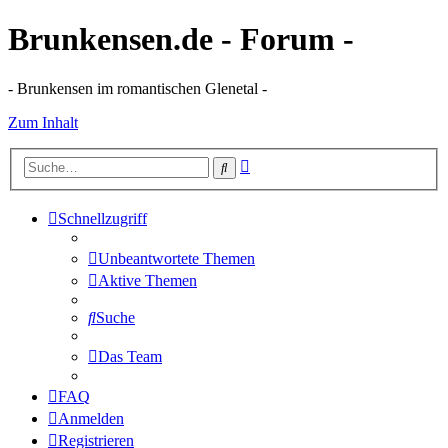
Brunkensen.de - Forum -
- Brunkensen im romantischen Glenetal -
Zum Inhalt
Erweiterte
Suche
Suche
Schnellzugriff
Unbeantwortete Themen
Aktive Themen
Suche
Das Team
FAQ
Anmelden
Registrieren