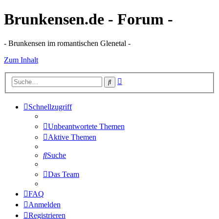
Brunkensen.de - Forum -
- Brunkensen im romantischen Glenetal -
Zum Inhalt
Erweiterte
Suche
Suche
Schnellzugriff
Unbeantwortete Themen
Aktive Themen
Suche
Das Team
FAQ
Anmelden
Registrieren