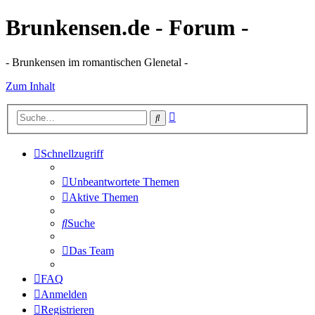
Brunkensen.de - Forum -
- Brunkensen im romantischen Glenetal -
Zum Inhalt
Erweiterte
Suche
Suche
Schnellzugriff
Unbeantwortete Themen
Aktive Themen
Suche
Das Team
FAQ
Anmelden
Registrieren