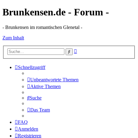
Brunkensen.de - Forum -
- Brunkensen im romantischen Glenetal -
Zum Inhalt
Erweiterte
Suche
Suche
Schnellzugriff
Unbeantwortete Themen
Aktive Themen
Suche
Das Team
FAQ
Anmelden
Registrieren