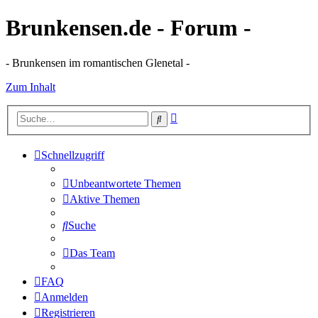
Brunkensen.de - Forum -
- Brunkensen im romantischen Glenetal -
Zum Inhalt
Erweiterte
Suche
Suche
Schnellzugriff
Unbeantwortete Themen
Aktive Themen
Suche
Das Team
FAQ
Anmelden
Registrieren