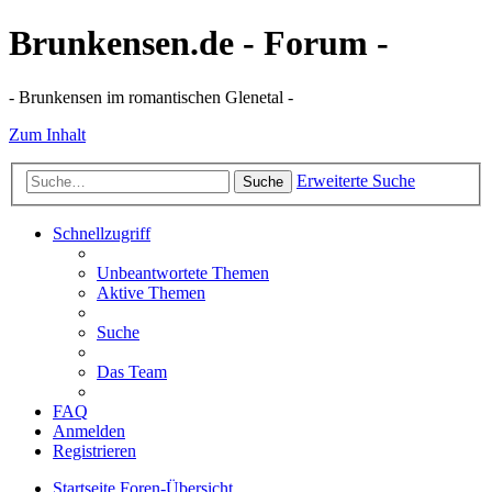
Brunkensen.de - Forum -
- Brunkensen im romantischen Glenetal -
Zum Inhalt
Erweiterte Suche
Suche
Schnellzugriff
Unbeantwortete Themen
Aktive Themen
Suche
Das Team
FAQ
Anmelden
Registrieren
Startseite
Foren-Übersicht