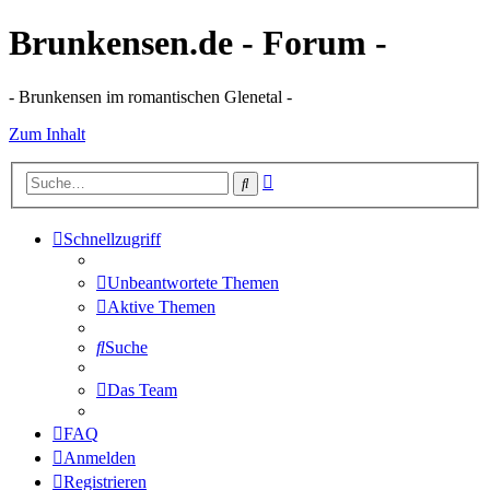
Brunkensen.de - Forum -
- Brunkensen im romantischen Glenetal -
Zum Inhalt
Erweiterte
Suche
Suche
Schnellzugriff
Unbeantwortete Themen
Aktive Themen
Suche
Das Team
FAQ
Anmelden
Registrieren