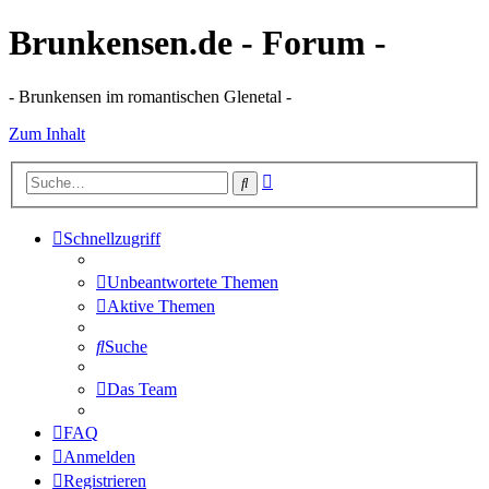
Brunkensen.de - Forum -
- Brunkensen im romantischen Glenetal -
Zum Inhalt
Erweiterte
Suche
Suche
Schnellzugriff
Unbeantwortete Themen
Aktive Themen
Suche
Das Team
FAQ
Anmelden
Registrieren