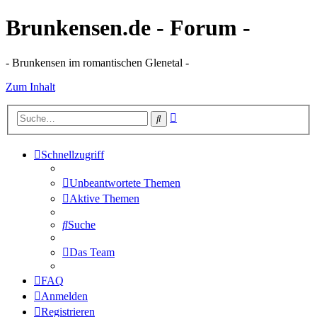
Brunkensen.de - Forum -
- Brunkensen im romantischen Glenetal -
Zum Inhalt
Erweiterte
Suche
Suche
Schnellzugriff
Unbeantwortete Themen
Aktive Themen
Suche
Das Team
FAQ
Anmelden
Registrieren