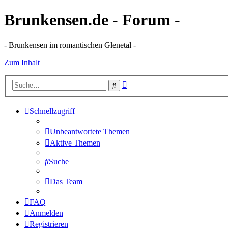
Brunkensen.de - Forum -
- Brunkensen im romantischen Glenetal -
Zum Inhalt
Erweiterte
Suche
Suche
Schnellzugriff
Unbeantwortete Themen
Aktive Themen
Suche
Das Team
FAQ
Anmelden
Registrieren