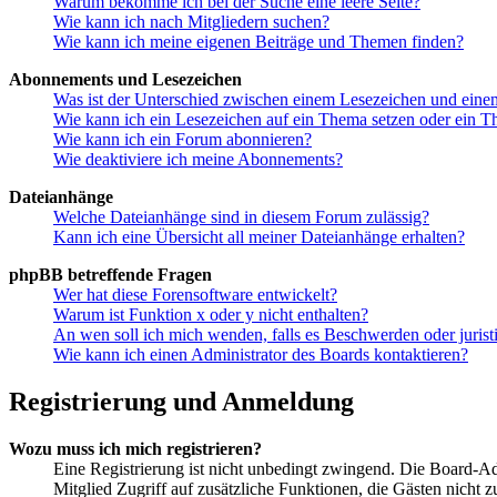
Warum bekomme ich bei der Suche eine leere Seite?
Wie kann ich nach Mitgliedern suchen?
Wie kann ich meine eigenen Beiträge und Themen finden?
Abonnements und Lesezeichen
Was ist der Unterschied zwischen einem Lesezeichen und ein
Wie kann ich ein Lesezeichen auf ein Thema setzen oder ein 
Wie kann ich ein Forum abonnieren?
Wie deaktiviere ich meine Abonnements?
Dateianhänge
Welche Dateianhänge sind in diesem Forum zulässig?
Kann ich eine Übersicht all meiner Dateianhänge erhalten?
phpBB betreffende Fragen
Wer hat diese Forensoftware entwickelt?
Warum ist Funktion x oder y nicht enthalten?
An wen soll ich mich wenden, falls es Beschwerden oder juris
Wie kann ich einen Administrator des Boards kontaktieren?
Registrierung und Anmeldung
Wozu muss ich mich registrieren?
Eine Registrierung ist nicht unbedingt zwingend. Die Board-Admin
Mitglied Zugriff auf zusätzliche Funktionen, die Gästen nicht 