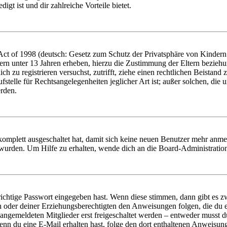
igt ist und dir zahlreiche Vorteile bietet.
t of 1998 (deutsch: Gesetz zum Schutz der Privatsphäre von Kindern i
ern unter 13 Jahren erheben, hierzu die Zustimmung der Eltern bezieh
dich zu registrieren versuchst, zutrifft, ziehe einen rechtlichen Beista
stelle für Rechtsangelegenheiten jeglicher Art ist; außer solchen, die
erden.
 komplett ausgeschaltet hat, damit sich keine neuen Benutzer mehr anm
 wurden. Um Hilfe zu erhalten, wende dich an die Board-Administratio
richtige Passwort eingegeben hast. Wenn diese stimmen, dann gibt es
ern oder deiner Erziehungsberechtigten den Anweisungen folgen, die du e
 angemeldeten Mitglieder erst freigeschaltet werden – entweder musst du
. Wenn du eine E-Mail erhalten hast, folge den dort enthaltenen Anweis