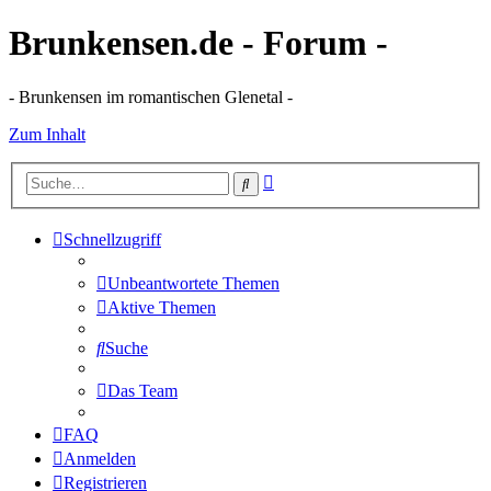
Brunkensen.de - Forum -
- Brunkensen im romantischen Glenetal -
Zum Inhalt
Erweiterte
Suche
Suche
Schnellzugriff
Unbeantwortete Themen
Aktive Themen
Suche
Das Team
FAQ
Anmelden
Registrieren