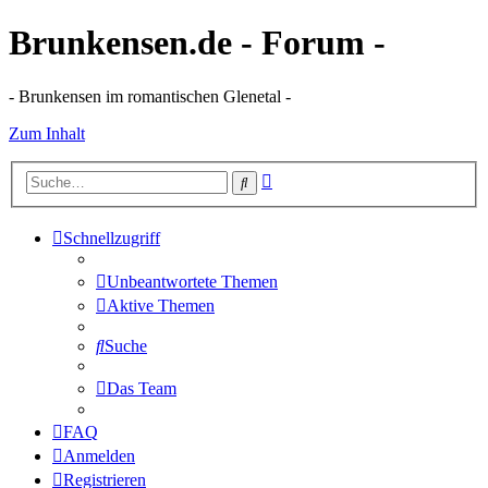
Brunkensen.de - Forum -
- Brunkensen im romantischen Glenetal -
Zum Inhalt
Erweiterte
Suche
Suche
Schnellzugriff
Unbeantwortete Themen
Aktive Themen
Suche
Das Team
FAQ
Anmelden
Registrieren