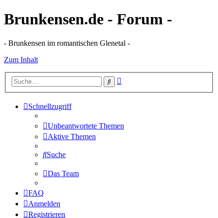
Brunkensen.de - Forum -
- Brunkensen im romantischen Glenetal -
Zum Inhalt
Erweiterte
Suche
Suche
Schnellzugriff
Unbeantwortete Themen
Aktive Themen
Suche
Das Team
FAQ
Anmelden
Registrieren