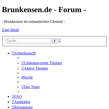
Brunkensen.de - Forum -
- Brunkensen im romantischen Glenetal -
Zum Inhalt
Erweiterte
Suche
Suche
Schnellzugriff
Unbeantwortete Themen
Aktive Themen
Suche
Das Team
FAQ
Anmelden
Registrieren