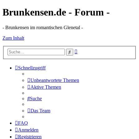
Brunkensen.de - Forum -
- Brunkensen im romantischen Glenetal -
Zum Inhalt
Erweiterte
Suche
Suche
Schnellzugriff
Unbeantwortete Themen
Aktive Themen
Suche
Das Team
FAQ
Anmelden
Registrieren