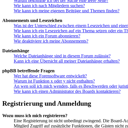
Warum bekomme ich bei der Suche eine leere Seite?
Wie kann ich nach Mitgliedern suchen?
Wie kann ich meine eigenen Beiträge und Themen finden?
Abonnements und Lesezeichen
Was ist der Unterschied zwischen einem Lesezeichen und ein
Wie kann ich ein Lesezeichen auf ein Thema setzen oder ein 
Wie kann ich ein Forum abonnieren?
Wie deaktiviere ich meine Abonnements?
Dateianhänge
Welche Dateianhänge sind in diesem Forum zulässig?
Kann ich eine Übersicht all meiner Dateianhänge erhalten?
phpBB betreffende Fragen
Wer hat diese Forensoftware entwickelt?
Warum ist Funktion x oder y nicht enthalten?
An wen soll ich mich wenden, falls es Beschwerden oder juris
Wie kann ich einen Administrator des Boards kontaktieren?
Registrierung und Anmeldung
Wozu muss ich mich registrieren?
Eine Registrierung ist nicht unbedingt zwingend. Die Board-Admin
Mitglied Zugriff auf zusätzliche Funktionen, die Gästen nicht 