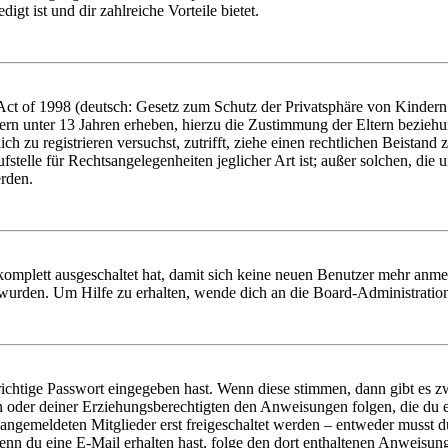
igt ist und dir zahlreiche Vorteile bietet.
t of 1998 (deutsch: Gesetz zum Schutz der Privatsphäre von Kindern i
ern unter 13 Jahren erheben, hierzu die Zustimmung der Eltern bezieh
dich zu registrieren versuchst, zutrifft, ziehe einen rechtlichen Beista
stelle für Rechtsangelegenheiten jeglicher Art ist; außer solchen, die
erden.
 komplett ausgeschaltet hat, damit sich keine neuen Benutzer mehr anm
 wurden. Um Hilfe zu erhalten, wende dich an die Board-Administratio
richtige Passwort eingegeben hast. Wenn diese stimmen, dann gibt es
ern oder deiner Erziehungsberechtigten den Anweisungen folgen, die du e
 angemeldeten Mitglieder erst freigeschaltet werden – entweder musst du
. Wenn du eine E-Mail erhalten hast, folge den dort enthaltenen Anweis