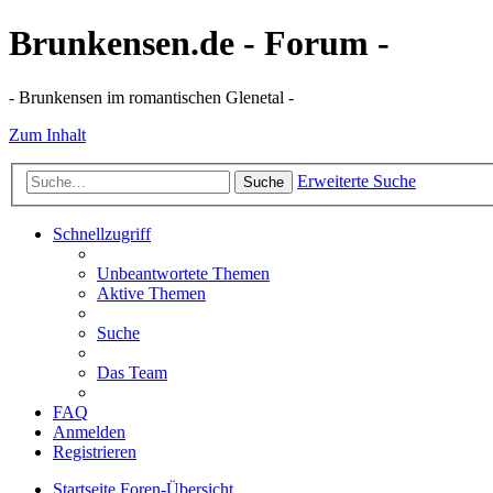
Brunkensen.de - Forum -
- Brunkensen im romantischen Glenetal -
Zum Inhalt
Erweiterte Suche
Suche
Schnellzugriff
Unbeantwortete Themen
Aktive Themen
Suche
Das Team
FAQ
Anmelden
Registrieren
Startseite
Foren-Übersicht