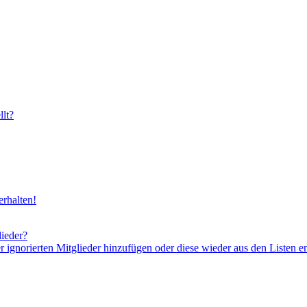
lt?
rhalten!
lieder?
er ignorierten Mitglieder hinzufügen oder diese wieder aus den Listen e