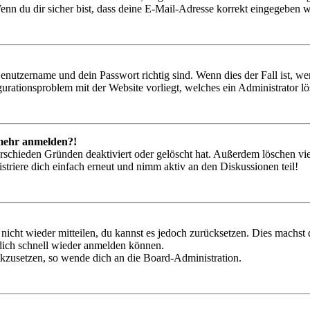
nn du dir sicher bist, dass deine E-Mail-Adresse korrekt eingegeben w
Benutzername und dein Passwort richtig sind. Wenn dies der Fall ist, w
igurationsproblem mit der Website vorliegt, welches ein Administrator l
t mehr anmelden?!
rschieden Gründen deaktiviert oder gelöscht hat. Außerdem löschen vie
triere dich einfach erneut und nimm aktiv an den Diskussionen teil!
 nicht wieder mitteilen, du kannst es jedoch zurücksetzen. Dies machs
 dich schnell wieder anmelden können.
ückzusetzen, so wende dich an die Board-Administration.