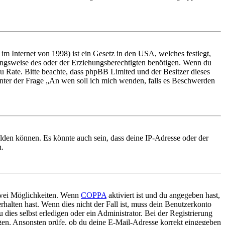
m Internet von 1998) ist ein Gesetz in den USA, welches festlegt,
ungsweise des oder der Erziehungsberechtigten benötigen. Wenn du
nd zu Rate. Bitte beachte, dass phpBB Limited und der Besitzer dieses
 unter der Frage „An wen soll ich mich wenden, falls es Beschwerden
elden können. Es könnte auch sein, dass deine IP-Adresse oder der
n.
 zwei Möglichkeiten. Wenn
COPPA
aktiviert ist und du angegeben hast,
rhalten hast. Wenn dies nicht der Fall ist, muss dein Benutzerkonto
 dies selbst erledigen oder ein Administrator. Bei der Registrierung
ungen. Ansonsten prüfe, ob du deine E-Mail-Adresse korrekt eingegeben