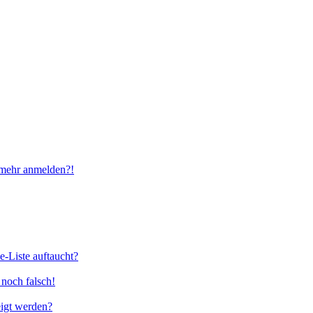
t mehr anmelden?!
e-Liste auftaucht?
 noch falsch!
eigt werden?