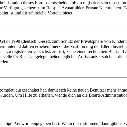
istration dieses Forums entscheidet, ob du registriert sein musst, um Be
zur Verfügung stehen: zum Beispiel Avatarbilder, Private Nachrichten, 
igt ist und dir zahlreiche Vorteile bietet.
t of 1998 (deutsch: Gesetz zum Schutz der Privatsphäre von Kindern i
ern unter 13 Jahren erheben, hierzu die Zustimmung der Eltern bezieh
dich zu registrieren versuchst, zutrifft, ziehe einen rechtlichen Beista
stelle für Rechtsangelegenheiten jeglicher Art ist; außer solchen, die
erden.
 komplett ausgeschaltet hat, damit sich keine neuen Benutzer mehr anm
 wurden. Um Hilfe zu erhalten, wende dich an die Board-Administratio
richtige Passwort eingegeben hast. Wenn diese stimmen, dann gibt es