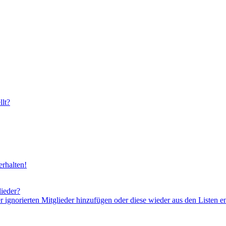
lt?
rhalten!
lieder?
er ignorierten Mitglieder hinzufügen oder diese wieder aus den Listen e