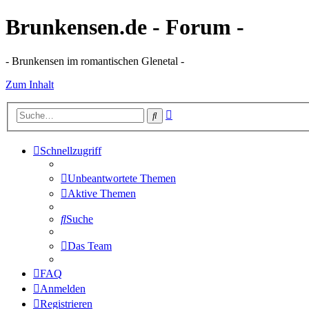
Brunkensen.de - Forum -
- Brunkensen im romantischen Glenetal -
Zum Inhalt
Erweiterte
Suche
Suche
Schnellzugriff
Unbeantwortete Themen
Aktive Themen
Suche
Das Team
FAQ
Anmelden
Registrieren