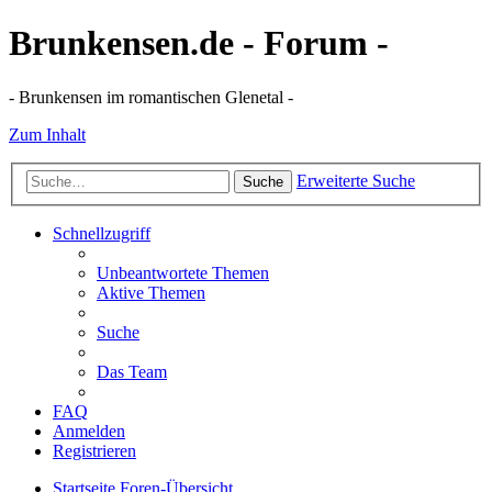
Brunkensen.de - Forum -
- Brunkensen im romantischen Glenetal -
Zum Inhalt
Erweiterte Suche
Suche
Schnellzugriff
Unbeantwortete Themen
Aktive Themen
Suche
Das Team
FAQ
Anmelden
Registrieren
Startseite
Foren-Übersicht