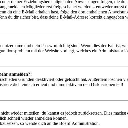
ern oder deiner Erziehungsberechtigten den Anweisungen folgen, die du e
 angemeldeten Mitglieder erst freigeschaltet werden – entweder musst du
. Wenn du eine E-Mail erhalten hast, folge den dort enthaltenen Anweis
nn du dir sicher bist, dass deine E-Mail-Adresse korrekt eingegeben w
Benutzername und dein Passwort richtig sind. Wenn dies der Fall ist, w
igurationsproblem mit der Website vorliegt, welches ein Administrator l
t mehr anmelden?!
rschieden Gründen deaktiviert oder gelöscht hat. Außerdem löschen vie
triere dich einfach erneut und nimm aktiv an den Diskussionen teil!
 nicht wieder mitteilen, du kannst es jedoch zurücksetzen. Dies machs
 dich schnell wieder anmelden können.
ückzusetzen, so wende dich an die Board-Administration.