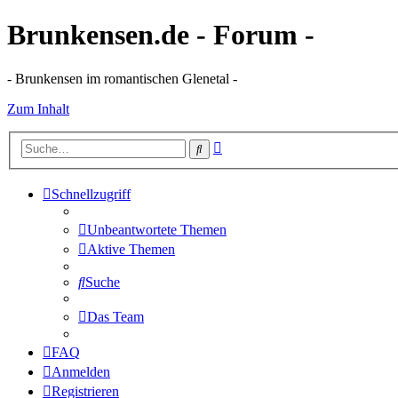
Brunkensen.de - Forum -
- Brunkensen im romantischen Glenetal -
Zum Inhalt
Erweiterte
Suche
Suche
Schnellzugriff
Unbeantwortete Themen
Aktive Themen
Suche
Das Team
FAQ
Anmelden
Registrieren