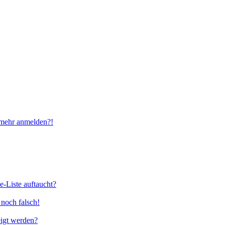
t mehr anmelden?!
e-Liste auftaucht?
 noch falsch!
eigt werden?