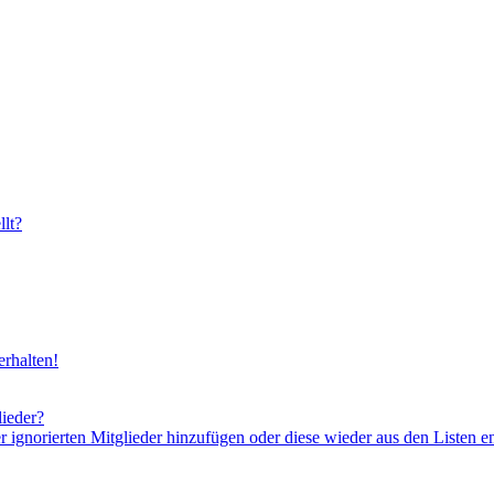
lt?
rhalten!
lieder?
er ignorierten Mitglieder hinzufügen oder diese wieder aus den Listen e