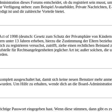
istration dieses Forums entscheidet, ob du registriert sein musst, um Be
zur Verfügung stehen: zum Beispiel Avatarbilder, Private Nachrichten, 
igt ist und dir zahlreiche Vorteile bietet.
t of 1998 (deutsch: Gesetz zum Schutz der Privatsphäre von Kindern i
ern unter 13 Jahren erheben, hierzu die Zustimmung der Eltern bezieh
dich zu registrieren versuchst, zutrifft, ziehe einen rechtlichen Beista
stelle für Rechtsangelegenheiten jeglicher Art ist; außer solchen, die
erden.
 komplett ausgeschaltet hat, damit sich keine neuen Benutzer mehr anm
 wurden. Um Hilfe zu erhalten, wende dich an die Board-Administratio
richtige Passwort eingegeben hast. Wenn diese stimmen, dann gibt es