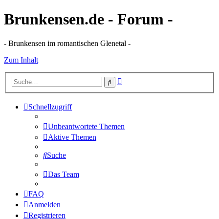
Brunkensen.de - Forum -
- Brunkensen im romantischen Glenetal -
Zum Inhalt
Erweiterte
Suche
Suche
Schnellzugriff
Unbeantwortete Themen
Aktive Themen
Suche
Das Team
FAQ
Anmelden
Registrieren