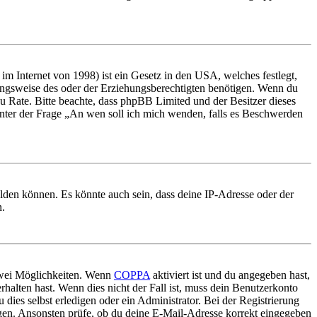
m Internet von 1998) ist ein Gesetz in den USA, welches festlegt,
ungsweise des oder der Erziehungsberechtigten benötigen. Wenn du
nd zu Rate. Bitte beachte, dass phpBB Limited und der Besitzer dieses
 unter der Frage „An wen soll ich mich wenden, falls es Beschwerden
elden können. Es könnte auch sein, dass deine IP-Adresse oder der
n.
 zwei Möglichkeiten. Wenn
COPPA
aktiviert ist und du angegeben hast,
rhalten hast. Wenn dies nicht der Fall ist, muss dein Benutzerkonto
 dies selbst erledigen oder ein Administrator. Bei der Registrierung
ungen. Ansonsten prüfe, ob du deine E-Mail-Adresse korrekt eingegeben