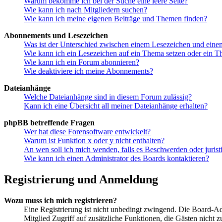
Warum bekomme ich bei der Suche eine leere Seite?
Wie kann ich nach Mitgliedern suchen?
Wie kann ich meine eigenen Beiträge und Themen finden?
Abonnements und Lesezeichen
Was ist der Unterschied zwischen einem Lesezeichen und ein
Wie kann ich ein Lesezeichen auf ein Thema setzen oder ein 
Wie kann ich ein Forum abonnieren?
Wie deaktiviere ich meine Abonnements?
Dateianhänge
Welche Dateianhänge sind in diesem Forum zulässig?
Kann ich eine Übersicht all meiner Dateianhänge erhalten?
phpBB betreffende Fragen
Wer hat diese Forensoftware entwickelt?
Warum ist Funktion x oder y nicht enthalten?
An wen soll ich mich wenden, falls es Beschwerden oder juris
Wie kann ich einen Administrator des Boards kontaktieren?
Registrierung und Anmeldung
Wozu muss ich mich registrieren?
Eine Registrierung ist nicht unbedingt zwingend. Die Board-Admin
Mitglied Zugriff auf zusätzliche Funktionen, die Gästen nicht 