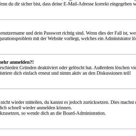
nn du dir sicher bist, dass deine E-Mail-Adresse korrekt eingegeben w
Benutzername und dein Passwort richtig sind. Wenn dies der Fall ist, w
igurationsproblem mit der Website vorliegt, welches ein Administrator l
t mehr anmelden?!
rschieden Gründen deaktiviert oder gelöscht hat. Außerdem löschen vie
triere dich einfach erneut und nimm aktiv an den Diskussionen teil!
 nicht wieder mitteilen, du kannst es jedoch zurücksetzen. Dies machs
 dich schnell wieder anmelden können.
ückzusetzen, so wende dich an die Board-Administration.