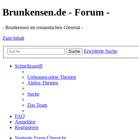
Brunkensen.de - Forum -
- Brunkensen im romantischen Glenetal -
Zum Inhalt
Erweiterte Suche
Suche
Schnellzugriff
Unbeantwortete Themen
Aktive Themen
Suche
Das Team
FAQ
Anmelden
Registrieren
Startseite
Foren-Übersicht