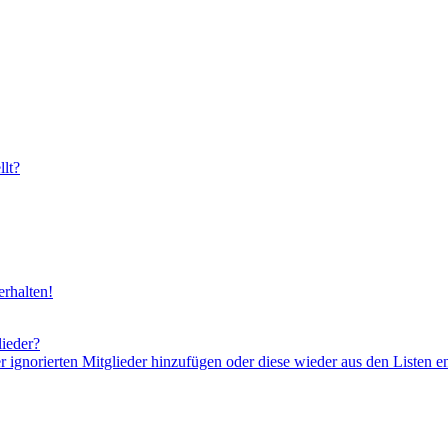
lt?
rhalten!
lieder?
er ignorierten Mitglieder hinzufügen oder diese wieder aus den Listen e