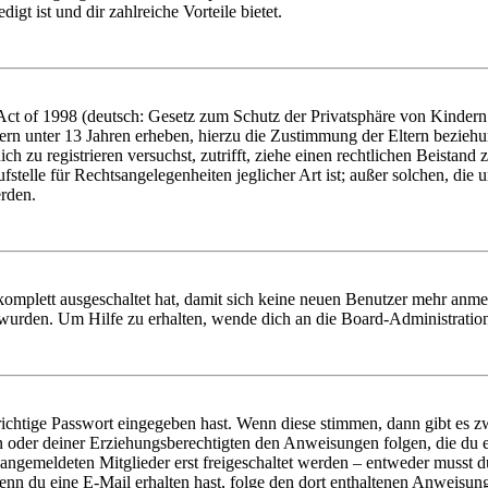
igt ist und dir zahlreiche Vorteile bietet.
t of 1998 (deutsch: Gesetz zum Schutz der Privatsphäre von Kindern i
ern unter 13 Jahren erheben, hierzu die Zustimmung der Eltern bezieh
dich zu registrieren versuchst, zutrifft, ziehe einen rechtlichen Beista
stelle für Rechtsangelegenheiten jeglicher Art ist; außer solchen, die
erden.
 komplett ausgeschaltet hat, damit sich keine neuen Benutzer mehr anm
 wurden. Um Hilfe zu erhalten, wende dich an die Board-Administratio
richtige Passwort eingegeben hast. Wenn diese stimmen, dann gibt es
ern oder deiner Erziehungsberechtigten den Anweisungen folgen, die du e
 angemeldeten Mitglieder erst freigeschaltet werden – entweder musst du
. Wenn du eine E-Mail erhalten hast, folge den dort enthaltenen Anweis