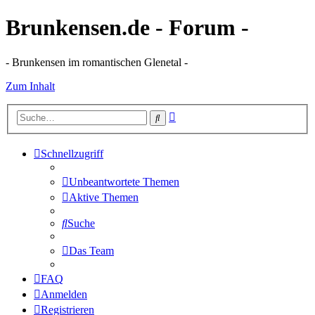
Brunkensen.de - Forum -
- Brunkensen im romantischen Glenetal -
Zum Inhalt
Erweiterte
Suche
Suche
Schnellzugriff
Unbeantwortete Themen
Aktive Themen
Suche
Das Team
FAQ
Anmelden
Registrieren