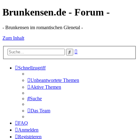
Brunkensen.de - Forum -
- Brunkensen im romantischen Glenetal -
Zum Inhalt
Erweiterte
Suche
Suche
Schnellzugriff
Unbeantwortete Themen
Aktive Themen
Suche
Das Team
FAQ
Anmelden
Registrieren