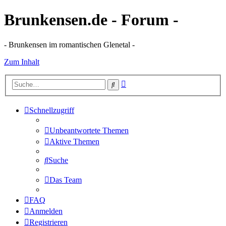
Brunkensen.de - Forum -
- Brunkensen im romantischen Glenetal -
Zum Inhalt
Erweiterte
Suche
Suche
Schnellzugriff
Unbeantwortete Themen
Aktive Themen
Suche
Das Team
FAQ
Anmelden
Registrieren