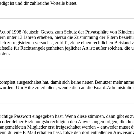
igt ist und dir zahlreiche Vorteile bietet.
t of 1998 (deutsch: Gesetz zum Schutz der Privatsphäre von Kindern i
ern unter 13 Jahren erheben, hierzu die Zustimmung der Eltern bezieh
dich zu registrieren versuchst, zutrifft, ziehe einen rechtlichen Beista
stelle für Rechtsangelegenheiten jeglicher Art ist; außer solchen, die
erden.
 komplett ausgeschaltet hat, damit sich keine neuen Benutzer mehr anm
 wurden. Um Hilfe zu erhalten, wende dich an die Board-Administratio
richtige Passwort eingegeben hast. Wenn diese stimmen, dann gibt es
ern oder deiner Erziehungsberechtigten den Anweisungen folgen, die du e
 angemeldeten Mitglieder erst freigeschaltet werden – entweder musst du
. Wenn du eine E-Mail erhalten hast, folge den dort enthaltenen Anweis