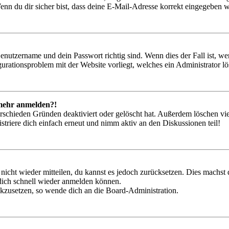
nn du dir sicher bist, dass deine E-Mail-Adresse korrekt eingegeben w
Benutzername und dein Passwort richtig sind. Wenn dies der Fall ist, w
igurationsproblem mit der Website vorliegt, welches ein Administrator l
t mehr anmelden?!
rschieden Gründen deaktiviert oder gelöscht hat. Außerdem löschen vie
triere dich einfach erneut und nimm aktiv an den Diskussionen teil!
 nicht wieder mitteilen, du kannst es jedoch zurücksetzen. Dies machs
 dich schnell wieder anmelden können.
ückzusetzen, so wende dich an die Board-Administration.