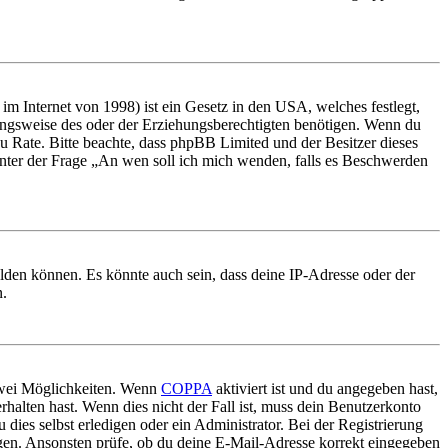
m Internet von 1998) ist ein Gesetz in den USA, welches festlegt,
ungsweise des oder der Erziehungsberechtigten benötigen. Wenn du
nd zu Rate. Bitte beachte, dass phpBB Limited und der Besitzer dieses
 unter der Frage „An wen soll ich mich wenden, falls es Beschwerden
elden können. Es könnte auch sein, dass deine IP-Adresse oder der
n.
 zwei Möglichkeiten. Wenn
COPPA
aktiviert ist und du angegeben hast,
rhalten hast. Wenn dies nicht der Fall ist, muss dein Benutzerkonto
 dies selbst erledigen oder ein Administrator. Bei der Registrierung
ungen. Ansonsten prüfe, ob du deine E-Mail-Adresse korrekt eingegeben