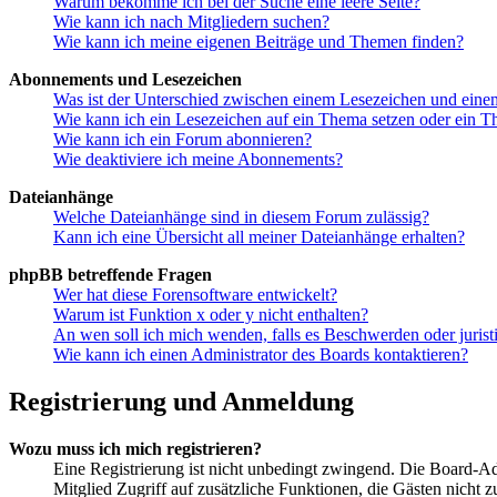
Warum bekomme ich bei der Suche eine leere Seite?
Wie kann ich nach Mitgliedern suchen?
Wie kann ich meine eigenen Beiträge und Themen finden?
Abonnements und Lesezeichen
Was ist der Unterschied zwischen einem Lesezeichen und ein
Wie kann ich ein Lesezeichen auf ein Thema setzen oder ein 
Wie kann ich ein Forum abonnieren?
Wie deaktiviere ich meine Abonnements?
Dateianhänge
Welche Dateianhänge sind in diesem Forum zulässig?
Kann ich eine Übersicht all meiner Dateianhänge erhalten?
phpBB betreffende Fragen
Wer hat diese Forensoftware entwickelt?
Warum ist Funktion x oder y nicht enthalten?
An wen soll ich mich wenden, falls es Beschwerden oder juris
Wie kann ich einen Administrator des Boards kontaktieren?
Registrierung und Anmeldung
Wozu muss ich mich registrieren?
Eine Registrierung ist nicht unbedingt zwingend. Die Board-Admin
Mitglied Zugriff auf zusätzliche Funktionen, die Gästen nicht 