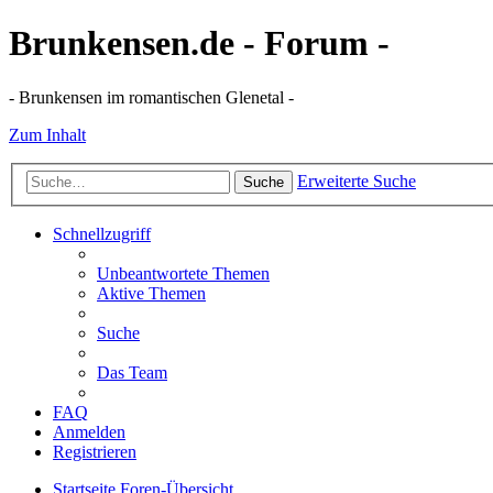
Brunkensen.de - Forum -
- Brunkensen im romantischen Glenetal -
Zum Inhalt
Erweiterte Suche
Suche
Schnellzugriff
Unbeantwortete Themen
Aktive Themen
Suche
Das Team
FAQ
Anmelden
Registrieren
Startseite
Foren-Übersicht