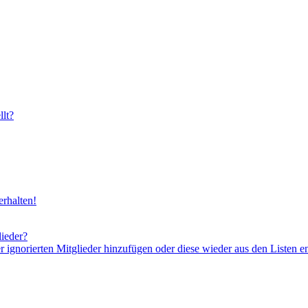
lt?
rhalten!
lieder?
er ignorierten Mitglieder hinzufügen oder diese wieder aus den Listen e