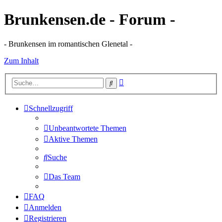
Brunkensen.de - Forum -
- Brunkensen im romantischen Glenetal -
Zum Inhalt
Erweiterte
Suche
Suche
Schnellzugriff
Unbeantwortete Themen
Aktive Themen
Suche
Das Team
FAQ
Anmelden
Registrieren