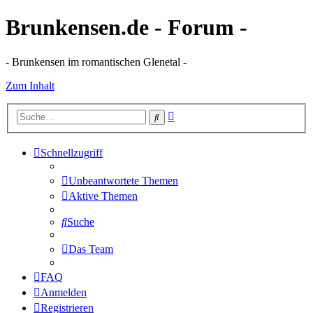
Brunkensen.de - Forum -
- Brunkensen im romantischen Glenetal -
Zum Inhalt
Erweiterte
Suche
Suche
Schnellzugriff
Unbeantwortete Themen
Aktive Themen
Suche
Das Team
FAQ
Anmelden
Registrieren