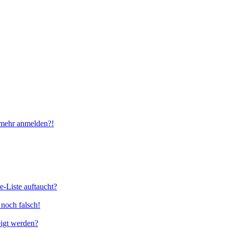
t mehr anmelden?!
e-Liste auftaucht?
 noch falsch!
eigt werden?