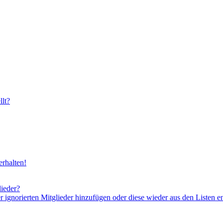
lt?
rhalten!
lieder?
er ignorierten Mitglieder hinzufügen oder diese wieder aus den Listen e