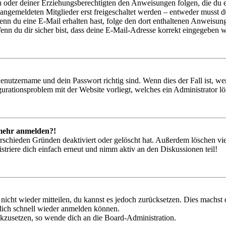
ern oder deiner Erziehungsberechtigten den Anweisungen folgen, die du e
 angemeldeten Mitglieder erst freigeschaltet werden – entweder musst du
. Wenn du eine E-Mail erhalten hast, folge den dort enthaltenen Anweis
nn du dir sicher bist, dass deine E-Mail-Adresse korrekt eingegeben w
Benutzername und dein Passwort richtig sind. Wenn dies der Fall ist, w
igurationsproblem mit der Website vorliegt, welches ein Administrator l
t mehr anmelden?!
rschieden Gründen deaktiviert oder gelöscht hat. Außerdem löschen vie
triere dich einfach erneut und nimm aktiv an den Diskussionen teil!
 nicht wieder mitteilen, du kannst es jedoch zurücksetzen. Dies machs
 dich schnell wieder anmelden können.
ückzusetzen, so wende dich an die Board-Administration.