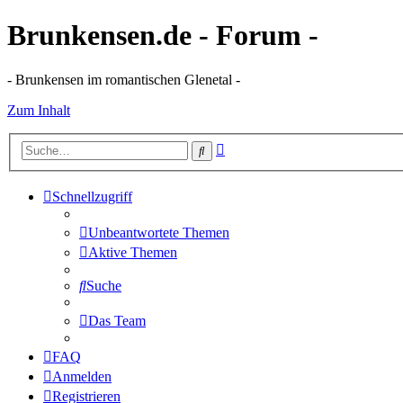
Brunkensen.de - Forum -
- Brunkensen im romantischen Glenetal -
Zum Inhalt
Erweiterte
Suche
Suche
Schnellzugriff
Unbeantwortete Themen
Aktive Themen
Suche
Das Team
FAQ
Anmelden
Registrieren