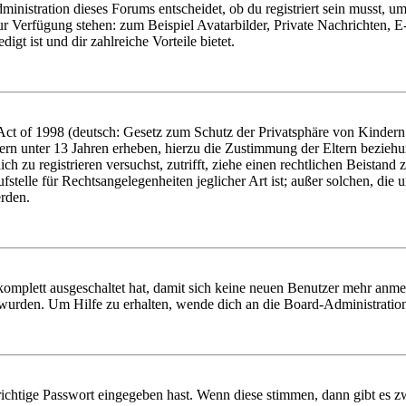
istration dieses Forums entscheidet, ob du registriert sein musst, um Be
zur Verfügung stehen: zum Beispiel Avatarbilder, Private Nachrichten, 
igt ist und dir zahlreiche Vorteile bietet.
t of 1998 (deutsch: Gesetz zum Schutz der Privatsphäre von Kindern i
ern unter 13 Jahren erheben, hierzu die Zustimmung der Eltern bezieh
dich zu registrieren versuchst, zutrifft, ziehe einen rechtlichen Beista
stelle für Rechtsangelegenheiten jeglicher Art ist; außer solchen, die
erden.
 komplett ausgeschaltet hat, damit sich keine neuen Benutzer mehr anm
 wurden. Um Hilfe zu erhalten, wende dich an die Board-Administratio
richtige Passwort eingegeben hast. Wenn diese stimmen, dann gibt es