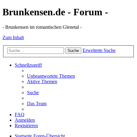
Brunkensen.de - Forum -
- Brunkensen im romantischen Glenetal -
Zum Inhalt
Erweiterte Suche
Suche
Schnellzugriff
Unbeantwortete Themen
Aktive Themen
Suche
Das Team
FAQ
Anmelden
Registrieren
Startseite
Foren-Übersicht