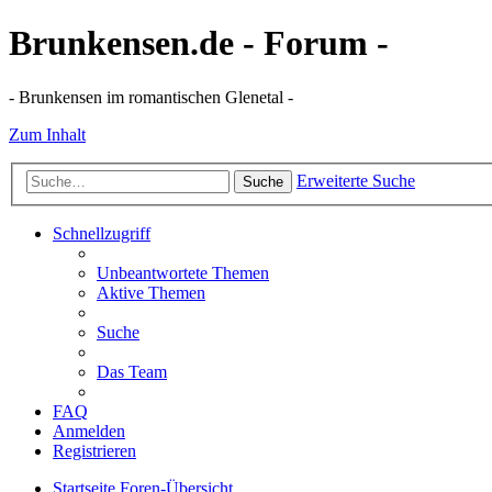
Brunkensen.de - Forum -
- Brunkensen im romantischen Glenetal -
Zum Inhalt
Erweiterte Suche
Suche
Schnellzugriff
Unbeantwortete Themen
Aktive Themen
Suche
Das Team
FAQ
Anmelden
Registrieren
Startseite
Foren-Übersicht