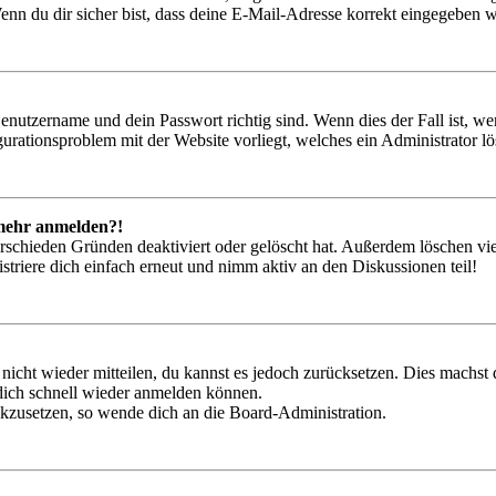
nn du dir sicher bist, dass deine E-Mail-Adresse korrekt eingegeben w
Benutzername und dein Passwort richtig sind. Wenn dies der Fall ist, w
igurationsproblem mit der Website vorliegt, welches ein Administrator l
t mehr anmelden?!
rschieden Gründen deaktiviert oder gelöscht hat. Außerdem löschen vie
triere dich einfach erneut und nimm aktiv an den Diskussionen teil!
 nicht wieder mitteilen, du kannst es jedoch zurücksetzen. Dies machs
 dich schnell wieder anmelden können.
ückzusetzen, so wende dich an die Board-Administration.