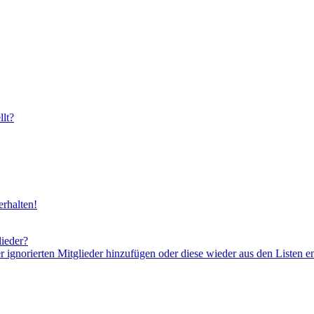
lt?
rhalten!
lieder?
er ignorierten Mitglieder hinzufügen oder diese wieder aus den Listen e