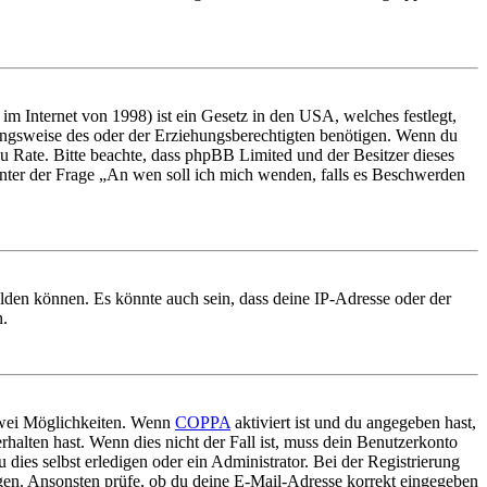
m Internet von 1998) ist ein Gesetz in den USA, welches festlegt,
ungsweise des oder der Erziehungsberechtigten benötigen. Wenn du
nd zu Rate. Bitte beachte, dass phpBB Limited und der Besitzer dieses
 unter der Frage „An wen soll ich mich wenden, falls es Beschwerden
elden können. Es könnte auch sein, dass deine IP-Adresse oder der
n.
 zwei Möglichkeiten. Wenn
COPPA
aktiviert ist und du angegeben hast,
rhalten hast. Wenn dies nicht der Fall ist, muss dein Benutzerkonto
 dies selbst erledigen oder ein Administrator. Bei der Registrierung
ungen. Ansonsten prüfe, ob du deine E-Mail-Adresse korrekt eingegeben