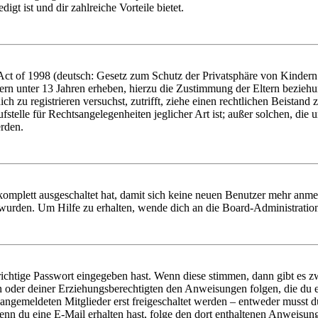
igt ist und dir zahlreiche Vorteile bietet.
t of 1998 (deutsch: Gesetz zum Schutz der Privatsphäre von Kindern i
ern unter 13 Jahren erheben, hierzu die Zustimmung der Eltern bezieh
dich zu registrieren versuchst, zutrifft, ziehe einen rechtlichen Beista
stelle für Rechtsangelegenheiten jeglicher Art ist; außer solchen, die
erden.
 komplett ausgeschaltet hat, damit sich keine neuen Benutzer mehr anm
 wurden. Um Hilfe zu erhalten, wende dich an die Board-Administratio
richtige Passwort eingegeben hast. Wenn diese stimmen, dann gibt es
ern oder deiner Erziehungsberechtigten den Anweisungen folgen, die du e
 angemeldeten Mitglieder erst freigeschaltet werden – entweder musst du
. Wenn du eine E-Mail erhalten hast, folge den dort enthaltenen Anweis