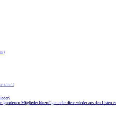
lt?
rhalten!
lieder?
er ignorierten Mitglieder hinzufügen oder diese wieder aus den Listen e