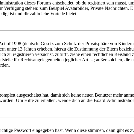
istration dieses Forums entscheidet, ob du registriert sein musst, um Be
zur Verfügung stehen: zum Beispiel Avatarbilder, Private Nachrichten, 
igt ist und dir zahlreiche Vorteile bietet.
t of 1998 (deutsch: Gesetz zum Schutz der Privatsphäre von Kindern i
ern unter 13 Jahren erheben, hierzu die Zustimmung der Eltern bezieh
dich zu registrieren versuchst, zutrifft, ziehe einen rechtlichen Beista
stelle für Rechtsangelegenheiten jeglicher Art ist; außer solchen, die
erden.
 komplett ausgeschaltet hat, damit sich keine neuen Benutzer mehr anm
 wurden. Um Hilfe zu erhalten, wende dich an die Board-Administratio
richtige Passwort eingegeben hast. Wenn diese stimmen, dann gibt es