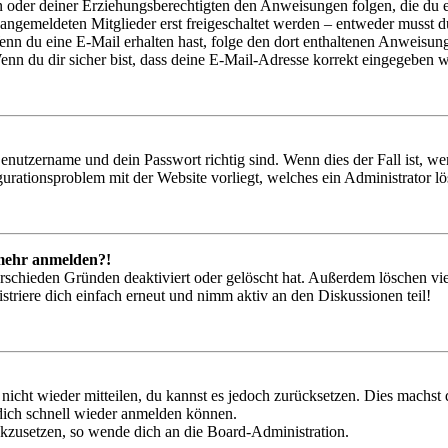
ern oder deiner Erziehungsberechtigten den Anweisungen folgen, die du e
 angemeldeten Mitglieder erst freigeschaltet werden – entweder musst du
. Wenn du eine E-Mail erhalten hast, folge den dort enthaltenen Anweis
nn du dir sicher bist, dass deine E-Mail-Adresse korrekt eingegeben w
Benutzername und dein Passwort richtig sind. Wenn dies der Fall ist, w
igurationsproblem mit der Website vorliegt, welches ein Administrator l
t mehr anmelden?!
rschieden Gründen deaktiviert oder gelöscht hat. Außerdem löschen vie
triere dich einfach erneut und nimm aktiv an den Diskussionen teil!
 nicht wieder mitteilen, du kannst es jedoch zurücksetzen. Dies machs
 dich schnell wieder anmelden können.
ückzusetzen, so wende dich an die Board-Administration.