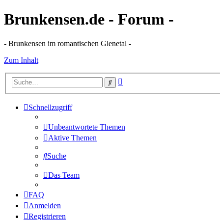
Brunkensen.de - Forum -
- Brunkensen im romantischen Glenetal -
Zum Inhalt
Erweiterte
Suche
Suche
Schnellzugriff
Unbeantwortete Themen
Aktive Themen
Suche
Das Team
FAQ
Anmelden
Registrieren