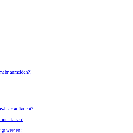
t mehr anmelden?!
e-Liste auftaucht?
 noch falsch!
eigt werden?