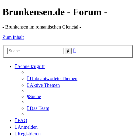
Brunkensen.de - Forum -
- Brunkensen im romantischen Glenetal -
Zum Inhalt
Erweiterte
Suche
Suche
Schnellzugriff
Unbeantwortete Themen
Aktive Themen
Suche
Das Team
FAQ
Anmelden
Registrieren