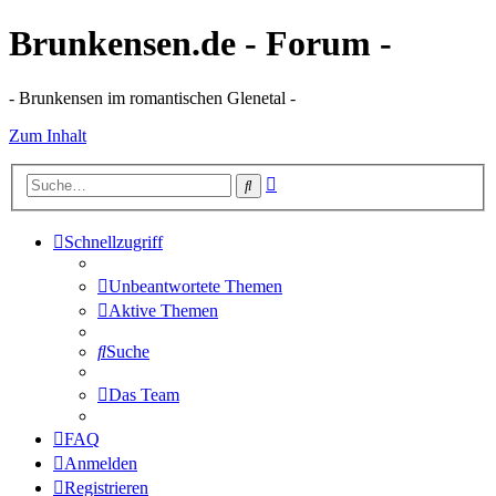
Brunkensen.de - Forum -
- Brunkensen im romantischen Glenetal -
Zum Inhalt
Erweiterte
Suche
Suche
Schnellzugriff
Unbeantwortete Themen
Aktive Themen
Suche
Das Team
FAQ
Anmelden
Registrieren