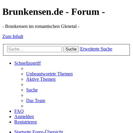
Brunkensen.de - Forum -
- Brunkensen im romantischen Glenetal -
Zum Inhalt
Erweiterte Suche
Suche
Schnellzugriff
Unbeantwortete Themen
Aktive Themen
Suche
Das Team
FAQ
Anmelden
Registrieren
Startseite
Foren-Übersicht