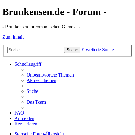
Brunkensen.de - Forum -
- Brunkensen im romantischen Glenetal -
Zum Inhalt
Erweiterte Suche
Suche
Schnellzugriff
Unbeantwortete Themen
Aktive Themen
Suche
Das Team
FAQ
Anmelden
Registrieren
Startseite
Foren-Übersicht