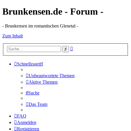
Brunkensen.de - Forum -
- Brunkensen im romantischen Glenetal -
Zum Inhalt
Erweiterte
Suche
Suche
Schnellzugriff
Unbeantwortete Themen
Aktive Themen
Suche
Das Team
FAQ
Anmelden
Registrieren