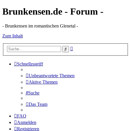
Brunkensen.de - Forum -
- Brunkensen im romantischen Glenetal -
Zum Inhalt
Erweiterte
Suche
Suche
Schnellzugriff
Unbeantwortete Themen
Aktive Themen
Suche
Das Team
FAQ
Anmelden
Registrieren