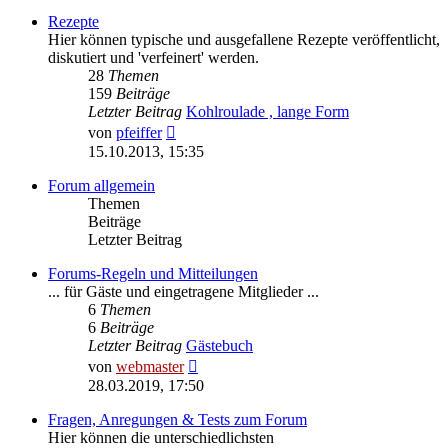
Rezepte
Hier können typische und ausgefallene Rezepte veröffentlicht,
diskutiert und 'verfeinert' werden.
28
Themen
159
Beiträge
Letzter Beitrag
Kohlroulade , lange Form
Neuester
von
pfeiffer
Beitrag
15.10.2013, 15:35
Forum allgemein
Themen
Beiträge
Letzter Beitrag
Forums-Regeln und Mitteilungen
... für Gäste und eingetragene Mitglieder ...
6
Themen
6
Beiträge
Letzter Beitrag
Gästebuch
Neuester
von
webmaster
Beitrag
28.03.2019, 17:50
Fragen, Anregungen & Tests zum Forum
Hier können die unterschiedlichsten