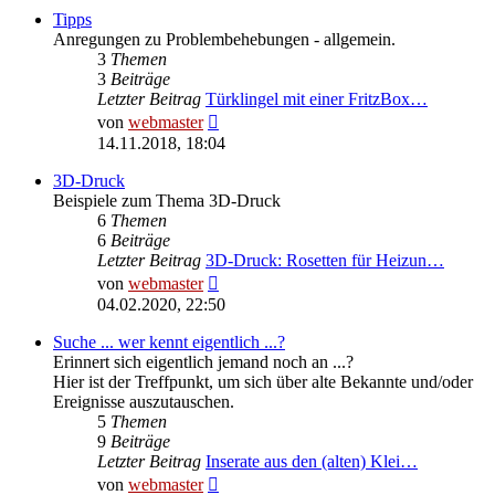
Tipps
Anregungen zu Problembehebungen - allgemein.
3
Themen
3
Beiträge
Letzter Beitrag
Türklingel mit einer FritzBox…
Neuester
von
webmaster
Beitrag
14.11.2018, 18:04
3D-Druck
Beispiele zum Thema 3D-Druck
6
Themen
6
Beiträge
Letzter Beitrag
3D-Druck: Rosetten für Heizun…
Neuester
von
webmaster
Beitrag
04.02.2020, 22:50
Suche ... wer kennt eigentlich ...?
Erinnert sich eigentlich jemand noch an ...?
Hier ist der Treffpunkt, um sich über alte Bekannte und/oder
Ereignisse auszutauschen.
5
Themen
9
Beiträge
Letzter Beitrag
Inserate aus den (alten) Klei…
Neuester
von
webmaster