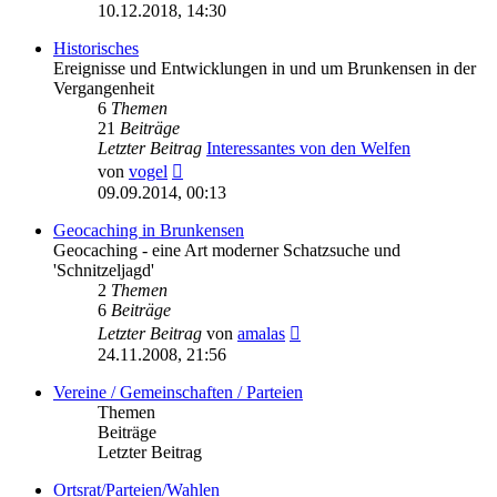
Beitrag
10.12.2018, 14:30
Historisches
Ereignisse und Entwicklungen in und um Brunkensen in der
Vergangenheit
6
Themen
21
Beiträge
Letzter Beitrag
Interessantes von den Welfen
Neuester
von
vogel
Beitrag
09.09.2014, 00:13
Geocaching in Brunkensen
Geocaching - eine Art moderner Schatzsuche und
'Schnitzeljagd'
2
Themen
6
Beiträge
Neuester
Letzter Beitrag
von
amalas
Beitrag
24.11.2008, 21:56
Vereine / Gemeinschaften / Parteien
Themen
Beiträge
Letzter Beitrag
Ortsrat/Parteien/Wahlen