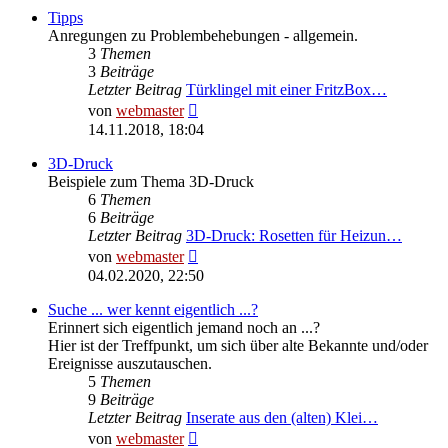
Tipps
Anregungen zu Problembehebungen - allgemein.
3
Themen
3
Beiträge
Letzter Beitrag
Türklingel mit einer FritzBox…
Neuester
von
webmaster
Beitrag
14.11.2018, 18:04
3D-Druck
Beispiele zum Thema 3D-Druck
6
Themen
6
Beiträge
Letzter Beitrag
3D-Druck: Rosetten für Heizun…
Neuester
von
webmaster
Beitrag
04.02.2020, 22:50
Suche ... wer kennt eigentlich ...?
Erinnert sich eigentlich jemand noch an ...?
Hier ist der Treffpunkt, um sich über alte Bekannte und/oder
Ereignisse auszutauschen.
5
Themen
9
Beiträge
Letzter Beitrag
Inserate aus den (alten) Klei…
Neuester
von
webmaster