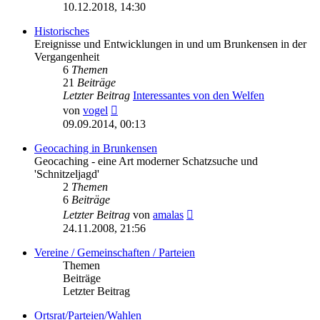
Beitrag
10.12.2018, 14:30
Historisches
Ereignisse und Entwicklungen in und um Brunkensen in der
Vergangenheit
6
Themen
21
Beiträge
Letzter Beitrag
Interessantes von den Welfen
Neuester
von
vogel
Beitrag
09.09.2014, 00:13
Geocaching in Brunkensen
Geocaching - eine Art moderner Schatzsuche und
'Schnitzeljagd'
2
Themen
6
Beiträge
Neuester
Letzter Beitrag
von
amalas
Beitrag
24.11.2008, 21:56
Vereine / Gemeinschaften / Parteien
Themen
Beiträge
Letzter Beitrag
Ortsrat/Parteien/Wahlen