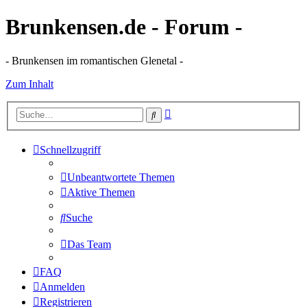
Brunkensen.de - Forum -
- Brunkensen im romantischen Glenetal -
Zum Inhalt
Erweiterte
Suche
Suche
Schnellzugriff
Unbeantwortete Themen
Aktive Themen
Suche
Das Team
FAQ
Anmelden
Registrieren