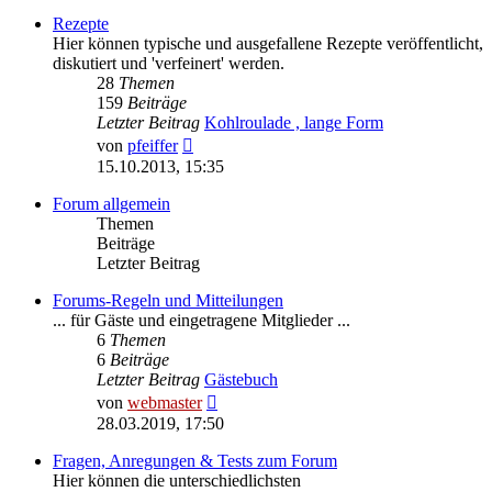
Rezepte
Hier können typische und ausgefallene Rezepte veröffentlicht,
diskutiert und 'verfeinert' werden.
28
Themen
159
Beiträge
Letzter Beitrag
Kohlroulade , lange Form
Neuester
von
pfeiffer
Beitrag
15.10.2013, 15:35
Forum allgemein
Themen
Beiträge
Letzter Beitrag
Forums-Regeln und Mitteilungen
... für Gäste und eingetragene Mitglieder ...
6
Themen
6
Beiträge
Letzter Beitrag
Gästebuch
Neuester
von
webmaster
Beitrag
28.03.2019, 17:50
Fragen, Anregungen & Tests zum Forum
Hier können die unterschiedlichsten