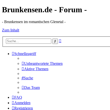
Brunkensen.de - Forum -
- Brunkensen im romantischen Glenetal -
Zum Inhalt
Erweiterte
Suche
Suche
Schnellzugriff
Unbeantwortete Themen
Aktive Themen
Suche
Das Team
FAQ
Anmelden
Registrieren