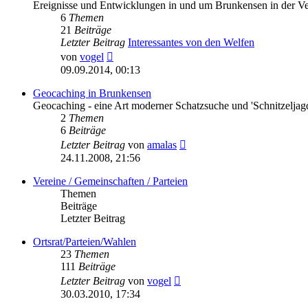
Ereignisse und Entwicklungen in und um Brunkensen in der V
6
Themen
21
Beiträge
Letzter Beitrag
Interessantes von den Welfen
Neuester
von
vogel
Beitrag
09.09.2014, 00:13
Geocaching in Brunkensen
Geocaching - eine Art moderner Schatzsuche und 'Schnitzeljag
2
Themen
6
Beiträge
Neuester
Letzter Beitrag
von
amalas
Beitrag
24.11.2008, 21:56
Vereine / Gemeinschaften / Parteien
Themen
Beiträge
Letzter Beitrag
Ortsrat/Parteien/Wahlen
23
Themen
111
Beiträge
Neuester
Letzter Beitrag
von
vogel
Beitrag
30.03.2010, 17:34