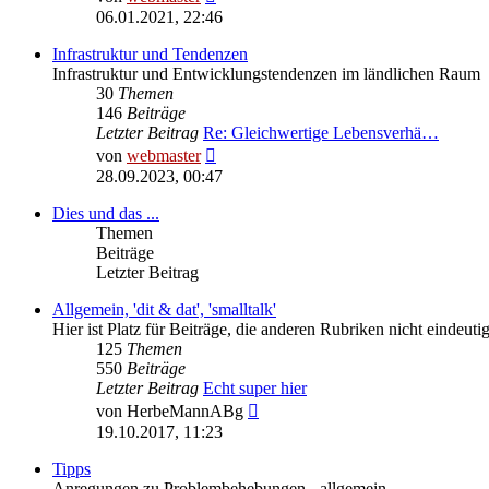
Beitrag
06.01.2021, 22:46
Infrastruktur und Tendenzen
Infrastruktur und Entwicklungstendenzen im ländlichen Raum
30
Themen
146
Beiträge
Letzter Beitrag
Re: Gleichwertige Lebensverhä…
Neuester
von
webmaster
Beitrag
28.09.2023, 00:47
Dies und das ...
Themen
Beiträge
Letzter Beitrag
Allgemein, 'dit & dat', 'smalltalk'
Hier ist Platz für Beiträge, die anderen Rubriken nicht eindeu
125
Themen
550
Beiträge
Letzter Beitrag
Echt super hier
Neuester
von
HerbeMannABg
Beitrag
19.10.2017, 11:23
Tipps
Anregungen zu Problembehebungen - allgemein.