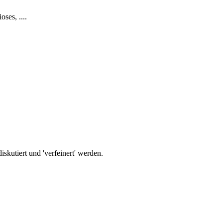
ses, ....
iskutiert und 'verfeinert' werden.