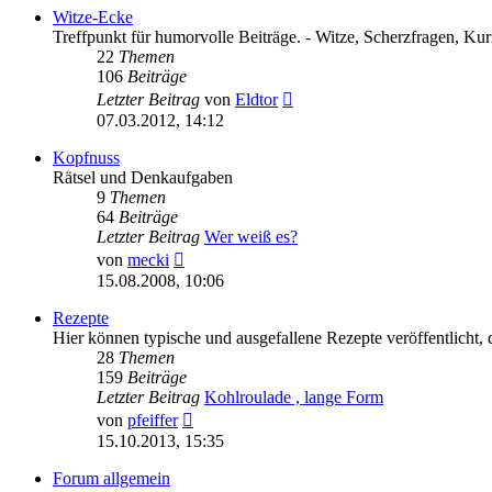
Witze-Ecke
Treffpunkt für humorvolle Beiträge. - Witze, Scherzfragen, Kurio
22
Themen
106
Beiträge
Neuester
Letzter Beitrag
von
Eldtor
Beitrag
07.03.2012, 14:12
Kopfnuss
Rätsel und Denkaufgaben
9
Themen
64
Beiträge
Letzter Beitrag
Wer weiß es?
Neuester
von
mecki
Beitrag
15.08.2008, 10:06
Rezepte
Hier können typische und ausgefallene Rezepte veröffentlicht, d
28
Themen
159
Beiträge
Letzter Beitrag
Kohlroulade , lange Form
Neuester
von
pfeiffer
Beitrag
15.10.2013, 15:35
Forum allgemein