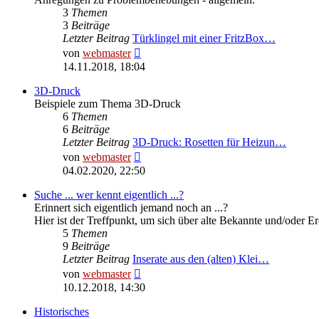
3
Themen
3
Beiträge
Letzter Beitrag
Türklingel mit einer FritzBox…
Neuester
von
webmaster
Beitrag
14.11.2018, 18:04
3D-Druck
Beispiele zum Thema 3D-Druck
6
Themen
6
Beiträge
Letzter Beitrag
3D-Druck: Rosetten für Heizun…
Neuester
von
webmaster
Beitrag
04.02.2020, 22:50
Suche ... wer kennt eigentlich ...?
Erinnert sich eigentlich jemand noch an ...?
Hier ist der Treffpunkt, um sich über alte Bekannte und/oder E
5
Themen
9
Beiträge
Letzter Beitrag
Inserate aus den (alten) Klei…
Neuester
von
webmaster
Beitrag
10.12.2018, 14:30
Historisches