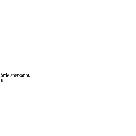
hörde anerkannt.
lt.