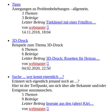
Tipps
Anregungen zu Problembehebungen - allgemein.
3
Themen
3
Beiträge
Letzter Beitrag
Türklingel mit einer FritzBox…
Neuester
von
webmaster
Beitrag
14.11.2018, 18:04
3D-Druck
Beispiele zum Thema 3D-Druck
6
Themen
6
Beiträge
Letzter Beitrag
3D-Druck: Rosetten für Heizun…
Neuester
von
webmaster
Beitrag
04.02.2020, 22:50
Suche ... wer kennt eigentlich ...?
Erinnert sich eigentlich jemand noch an ...?
Hier ist der Treffpunkt, um sich über alte Bekannte und/oder
Ereignisse auszutauschen.
5
Themen
9
Beiträge
Letzter Beitrag
Inserate aus den (alten) Klei…
Neuester
von
webmaster