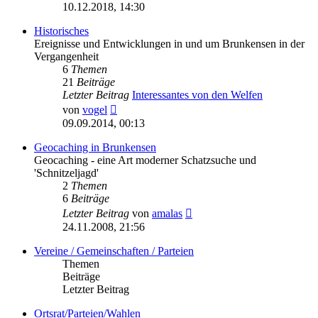
Beitrag
10.12.2018, 14:30
Historisches
Ereignisse und Entwicklungen in und um Brunkensen in der
Vergangenheit
6
Themen
21
Beiträge
Letzter Beitrag
Interessantes von den Welfen
Neuester
von
vogel
Beitrag
09.09.2014, 00:13
Geocaching in Brunkensen
Geocaching - eine Art moderner Schatzsuche und
'Schnitzeljagd'
2
Themen
6
Beiträge
Neuester
Letzter Beitrag
von
amalas
Beitrag
24.11.2008, 21:56
Vereine / Gemeinschaften / Parteien
Themen
Beiträge
Letzter Beitrag
Ortsrat/Parteien/Wahlen