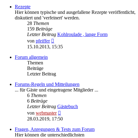
Rezepte
Hier können typische und ausgefallene Rezepte veröffentlicht,
diskutiert und 'verfeinert' werden.
28
Themen
159
Beiträge
Letzter Beitrag
Kohlroulade , lange Form
Neuester
von
pfeiffer
Beitrag
15.10.2013, 15:35
Forum allgemein
Themen
Beiträge
Letzter Beitrag
Forums-Regeln und Mitteilungen
... für Gäste und eingetragene Mitglieder ...
6
Themen
6
Beiträge
Letzter Beitrag
Gästebuch
Neuester
von
webmaster
Beitrag
28.03.2019, 17:50
Fragen, Anregungen & Tests zum Forum
Hier können die unterschiedlichsten