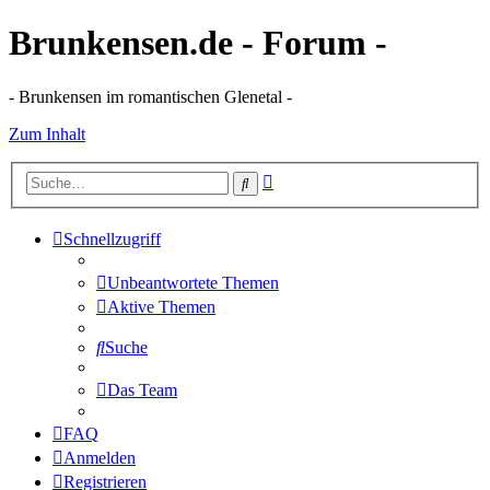
Brunkensen.de - Forum -
- Brunkensen im romantischen Glenetal -
Zum Inhalt
Erweiterte
Suche
Suche
Schnellzugriff
Unbeantwortete Themen
Aktive Themen
Suche
Das Team
FAQ
Anmelden
Registrieren