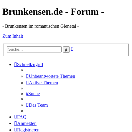
Brunkensen.de - Forum -
- Brunkensen im romantischen Glenetal -
Zum Inhalt
Erweiterte
Suche
Suche
Schnellzugriff
Unbeantwortete Themen
Aktive Themen
Suche
Das Team
FAQ
Anmelden
Registrieren