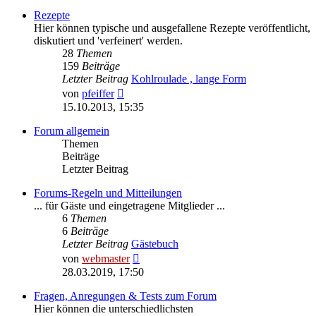
Rezepte
Hier können typische und ausgefallene Rezepte veröffentlicht,
diskutiert und 'verfeinert' werden.
28
Themen
159
Beiträge
Letzter Beitrag
Kohlroulade , lange Form
Neuester
von
pfeiffer
Beitrag
15.10.2013, 15:35
Forum allgemein
Themen
Beiträge
Letzter Beitrag
Forums-Regeln und Mitteilungen
... für Gäste und eingetragene Mitglieder ...
6
Themen
6
Beiträge
Letzter Beitrag
Gästebuch
Neuester
von
webmaster
Beitrag
28.03.2019, 17:50
Fragen, Anregungen & Tests zum Forum
Hier können die unterschiedlichsten