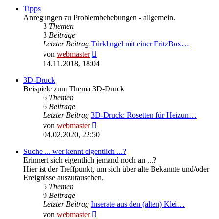
Tipps
Anregungen zu Problembehebungen - allgemein.
3
Themen
3
Beiträge
Letzter Beitrag
Türklingel mit einer FritzBox…
Neuester
von
webmaster
Beitrag
14.11.2018, 18:04
3D-Druck
Beispiele zum Thema 3D-Druck
6
Themen
6
Beiträge
Letzter Beitrag
3D-Druck: Rosetten für Heizun…
Neuester
von
webmaster
Beitrag
04.02.2020, 22:50
Suche ... wer kennt eigentlich ...?
Erinnert sich eigentlich jemand noch an ...?
Hier ist der Treffpunkt, um sich über alte Bekannte und/oder
Ereignisse auszutauschen.
5
Themen
9
Beiträge
Letzter Beitrag
Inserate aus den (alten) Klei…
Neuester
von
webmaster