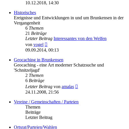
Beitrag
10.12.2018, 14:30
Historisches
Ereignisse und Entwicklungen in und um Brunkensen in der
Vergangenheit
6
Themen
21
Beiträge
Letzter Beitrag
Interessantes von den Welfen
Neuester
von
vogel
Beitrag
09.09.2014, 00:13
Geocaching in Brunkensen
Geocaching - eine Art moderner Schatzsuche und
'Schnitzeljagd'
2
Themen
6
Beiträge
Neuester
Letzter Beitrag
von
amalas
Beitrag
24.11.2008, 21:56
Vereine / Gemeinschaften / Parteien
Themen
Beiträge
Letzter Beitrag
Ortsrat/Parteien/Wahlen