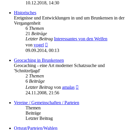
Beitrag
10.12.2018, 14:30
Historisches
Ereignisse und Entwicklungen in und um Brunkensen in der
Vergangenheit
6
Themen
21
Beiträge
Letzter Beitrag
Interessantes von den Welfen
Neuester
von
vogel
Beitrag
09.09.2014, 00:13
Geocaching in Brunkensen
Geocaching - eine Art moderner Schatzsuche und
'Schnitzeljagd'
2
Themen
6
Beiträge
Neuester
Letzter Beitrag
von
amalas
Beitrag
24.11.2008, 21:56
Vereine / Gemeinschaften / Parteien
Themen
Beiträge
Letzter Beitrag
Ortsrat/Parteien/Wahlen