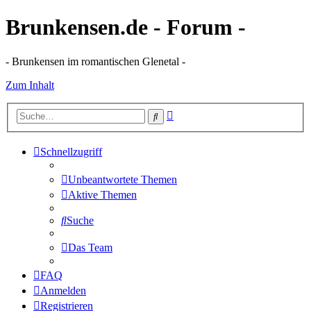
Brunkensen.de - Forum -
- Brunkensen im romantischen Glenetal -
Zum Inhalt
Erweiterte
Suche
Suche
Schnellzugriff
Unbeantwortete Themen
Aktive Themen
Suche
Das Team
FAQ
Anmelden
Registrieren