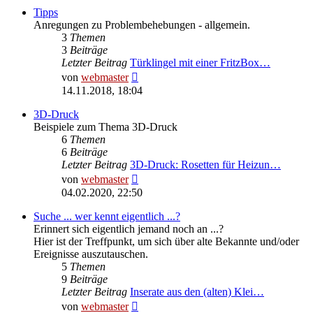
Tipps
Anregungen zu Problembehebungen - allgemein.
3
Themen
3
Beiträge
Letzter Beitrag
Türklingel mit einer FritzBox…
Neuester
von
webmaster
Beitrag
14.11.2018, 18:04
3D-Druck
Beispiele zum Thema 3D-Druck
6
Themen
6
Beiträge
Letzter Beitrag
3D-Druck: Rosetten für Heizun…
Neuester
von
webmaster
Beitrag
04.02.2020, 22:50
Suche ... wer kennt eigentlich ...?
Erinnert sich eigentlich jemand noch an ...?
Hier ist der Treffpunkt, um sich über alte Bekannte und/oder
Ereignisse auszutauschen.
5
Themen
9
Beiträge
Letzter Beitrag
Inserate aus den (alten) Klei…
Neuester
von
webmaster