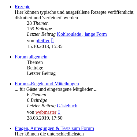
Rezepte
Hier können typische und ausgefallene Rezepte veröffentlicht,
diskutiert und 'verfeinert' werden.
28
Themen
159
Beiträge
Letzter Beitrag
Kohlroulade , lange Form
Neuester
von
pfeiffer
Beitrag
15.10.2013, 15:35
Forum allgemein
Themen
Beiträge
Letzter Beitrag
Forums-Regeln und Mitteilungen
... für Gäste und eingetragene Mitglieder ...
6
Themen
6
Beiträge
Letzter Beitrag
Gästebuch
Neuester
von
webmaster
Beitrag
28.03.2019, 17:50
Fragen, Anregungen & Tests zum Forum
Hier können die unterschiedlichsten