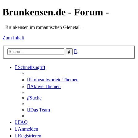
Brunkensen.de - Forum -
- Brunkensen im romantischen Glenetal -
Zum Inhalt
Erweiterte
Suche
Suche
Schnellzugriff
Unbeantwortete Themen
Aktive Themen
Suche
Das Team
FAQ
Anmelden
Registrieren