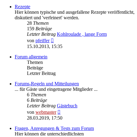
Rezepte
Hier können typische und ausgefallene Rezepte veröffentlicht,
diskutiert und 'verfeinert' werden.
28
Themen
159
Beiträge
Letzter Beitrag
Kohlroulade , lange Form
Neuester
von
pfeiffer
Beitrag
15.10.2013, 15:35
Forum allgemein
Themen
Beiträge
Letzter Beitrag
Forums-Regeln und Mitteilungen
... für Gäste und eingetragene Mitglieder ...
6
Themen
6
Beiträge
Letzter Beitrag
Gästebuch
Neuester
von
webmaster
Beitrag
28.03.2019, 17:50
Fragen, Anregungen & Tests zum Forum
Hier können die unterschiedlichsten