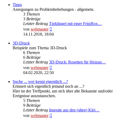
Tipps
Anregungen zu Problembehebungen - allgemein.
3
Themen
3
Beiträge
Letzter Beitrag
Türklingel mit einer FritzBox…
Neuester
von
webmaster
Beitrag
14.11.2018, 18:04
3D-Druck
Beispiele zum Thema 3D-Druck
6
Themen
6
Beiträge
Letzter Beitrag
3D-Druck: Rosetten für Heizun…
Neuester
von
webmaster
Beitrag
04.02.2020, 22:50
Suche ... wer kennt eigentlich ...?
Erinnert sich eigentlich jemand noch an ...?
Hier ist der Treffpunkt, um sich über alte Bekannte und/oder
Ereignisse auszutauschen.
5
Themen
9
Beiträge
Letzter Beitrag
Inserate aus den (alten) Klei…
Neuester
von
webmaster