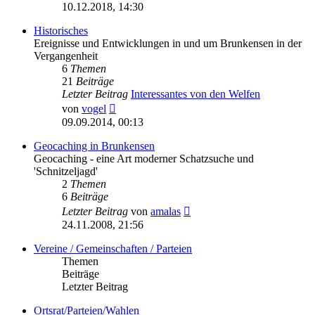
Beitrag
10.12.2018, 14:30
Historisches
Ereignisse und Entwicklungen in und um Brunkensen in der
Vergangenheit
6
Themen
21
Beiträge
Letzter Beitrag
Interessantes von den Welfen
Neuester
von
vogel
Beitrag
09.09.2014, 00:13
Geocaching in Brunkensen
Geocaching - eine Art moderner Schatzsuche und
'Schnitzeljagd'
2
Themen
6
Beiträge
Neuester
Letzter Beitrag
von
amalas
Beitrag
24.11.2008, 21:56
Vereine / Gemeinschaften / Parteien
Themen
Beiträge
Letzter Beitrag
Ortsrat/Parteien/Wahlen