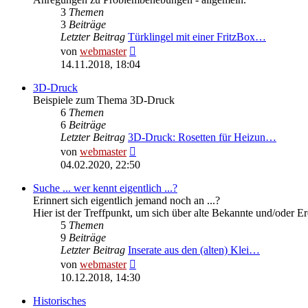
3
Themen
3
Beiträge
Letzter Beitrag
Türklingel mit einer FritzBox…
Neuester
von
webmaster
Beitrag
14.11.2018, 18:04
3D-Druck
Beispiele zum Thema 3D-Druck
6
Themen
6
Beiträge
Letzter Beitrag
3D-Druck: Rosetten für Heizun…
Neuester
von
webmaster
Beitrag
04.02.2020, 22:50
Suche ... wer kennt eigentlich ...?
Erinnert sich eigentlich jemand noch an ...?
Hier ist der Treffpunkt, um sich über alte Bekannte und/oder E
5
Themen
9
Beiträge
Letzter Beitrag
Inserate aus den (alten) Klei…
Neuester
von
webmaster
Beitrag
10.12.2018, 14:30
Historisches