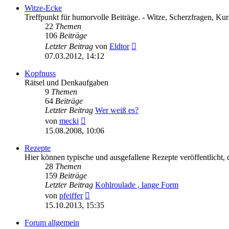
Witze-Ecke
Treffpunkt für humorvolle Beiträge. - Witze, Scherzfragen, Kurio
22
Themen
106
Beiträge
Neuester
Letzter Beitrag
von
Eldtor
Beitrag
07.03.2012, 14:12
Kopfnuss
Rätsel und Denkaufgaben
9
Themen
64
Beiträge
Letzter Beitrag
Wer weiß es?
Neuester
von
mecki
Beitrag
15.08.2008, 10:06
Rezepte
Hier können typische und ausgefallene Rezepte veröffentlicht, d
28
Themen
159
Beiträge
Letzter Beitrag
Kohlroulade , lange Form
Neuester
von
pfeiffer
Beitrag
15.10.2013, 15:35
Forum allgemein