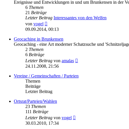
Ereignisse und Entwicklungen in und um Brunkensen in der V
6
Themen
21
Beiträge
Letzter Beitrag
Interessantes von den Welfen
Neuester
von
vogel
Beitrag
09.09.2014, 00:13
Geocaching in Brunkensen
Geocaching - eine Art moderner Schatzsuche und 'Schnitzeljag
2
Themen
6
Beiträge
Neuester
Letzter Beitrag
von
amalas
Beitrag
24.11.2008, 21:56
Vereine / Gemeinschaften / Parteien
Themen
Beiträge
Letzter Beitrag
Ortsrat/Parteien/Wahlen
23
Themen
111
Beiträge
Neuester
Letzter Beitrag
von
vogel
Beitrag
30.03.2010, 17:34