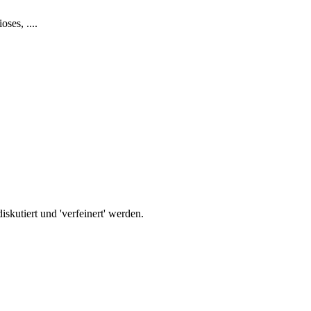
ses, ....
iskutiert und 'verfeinert' werden.