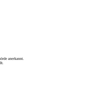
hörde anerkannt.
lt.