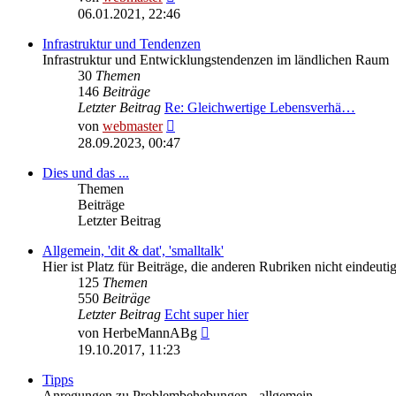
Beitrag
06.01.2021, 22:46
Infrastruktur und Tendenzen
Infrastruktur und Entwicklungstendenzen im ländlichen Raum
30
Themen
146
Beiträge
Letzter Beitrag
Re: Gleichwertige Lebensverhä…
Neuester
von
webmaster
Beitrag
28.09.2023, 00:47
Dies und das ...
Themen
Beiträge
Letzter Beitrag
Allgemein, 'dit & dat', 'smalltalk'
Hier ist Platz für Beiträge, die anderen Rubriken nicht eindeu
125
Themen
550
Beiträge
Letzter Beitrag
Echt super hier
Neuester
von
HerbeMannABg
Beitrag
19.10.2017, 11:23
Tipps
Anregungen zu Problembehebungen - allgemein.