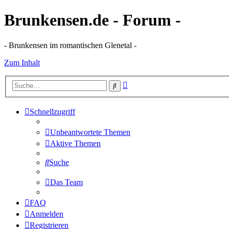
Brunkensen.de - Forum -
- Brunkensen im romantischen Glenetal -
Zum Inhalt
Erweiterte
Suche
Suche
Schnellzugriff
Unbeantwortete Themen
Aktive Themen
Suche
Das Team
FAQ
Anmelden
Registrieren