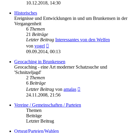
Beitrag
10.12.2018, 14:30
Historisches
Ereignisse und Entwicklungen in und um Brunkensen in der
Vergangenheit
6
Themen
21
Beiträge
Letzter Beitrag
Interessantes von den Welfen
Neuester
von
vogel
Beitrag
09.09.2014, 00:13
Geocaching in Brunkensen
Geocaching - eine Art moderner Schatzsuche und
'Schnitzeljagd'
2
Themen
6
Beiträge
Neuester
Letzter Beitrag
von
amalas
Beitrag
24.11.2008, 21:56
Vereine / Gemeinschaften / Parteien
Themen
Beiträge
Letzter Beitrag
Ortsrat/Parteien/Wahlen