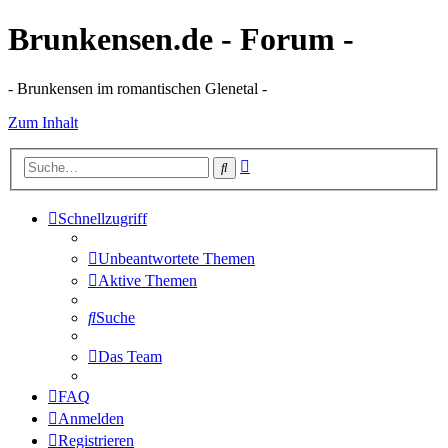
Brunkensen.de - Forum -
- Brunkensen im romantischen Glenetal -
Zum Inhalt
Erweiterte
Suche
Suche
Schnellzugriff
Unbeantwortete Themen
Aktive Themen
Suche
Das Team
FAQ
Anmelden
Registrieren