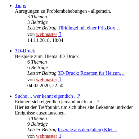
Tipps
Anregungen zu Problembehebungen - allgemein.
3
Themen
3
Beiträge
Letzter Beitrag
Türklingel mit einer FritzBox…
Neuester
von
webmaster
Beitrag
14.11.2018, 18:04
3D-Druck
Beispiele zum Thema 3D-Druck
6
Themen
6
Beiträge
Letzter Beitrag
3D-Druck: Rosetten für Heizun…
Neuester
von
webmaster
Beitrag
04.02.2020, 22:50
Suche ... wer kennt eigentlich ...?
Erinnert sich eigentlich jemand noch an ...?
Hier ist der Treffpunkt, um sich über alte Bekannte und/oder
Ereignisse auszutauschen.
5
Themen
9
Beiträge
Letzter Beitrag
Inserate aus den (alten) Klei…
Neuester
von
webmaster