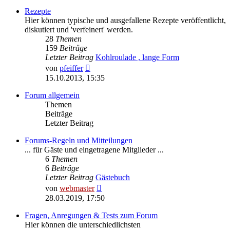
Rezepte
Hier können typische und ausgefallene Rezepte veröffentlicht,
diskutiert und 'verfeinert' werden.
28
Themen
159
Beiträge
Letzter Beitrag
Kohlroulade , lange Form
Neuester
von
pfeiffer
Beitrag
15.10.2013, 15:35
Forum allgemein
Themen
Beiträge
Letzter Beitrag
Forums-Regeln und Mitteilungen
... für Gäste und eingetragene Mitglieder ...
6
Themen
6
Beiträge
Letzter Beitrag
Gästebuch
Neuester
von
webmaster
Beitrag
28.03.2019, 17:50
Fragen, Anregungen & Tests zum Forum
Hier können die unterschiedlichsten