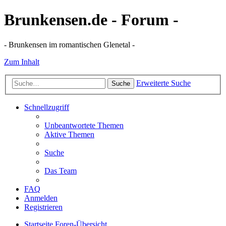
Brunkensen.de - Forum -
- Brunkensen im romantischen Glenetal -
Zum Inhalt
Erweiterte Suche
Suche
Schnellzugriff
Unbeantwortete Themen
Aktive Themen
Suche
Das Team
FAQ
Anmelden
Registrieren
Startseite
Foren-Übersicht