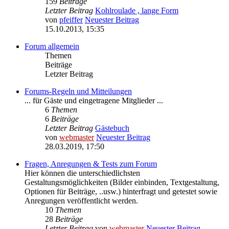
159
Beiträge
Letzter Beitrag
Kohlroulade , lange Form
von
pfeiffer
Neuester Beitrag
15.10.2013, 15:35
Forum allgemein
Themen
Beiträge
Letzter Beitrag
Forums-Regeln und Mitteilungen
... für Gäste und eingetragene Mitglieder ...
6
Themen
6
Beiträge
Letzter Beitrag
Gästebuch
von
webmaster
Neuester Beitrag
28.03.2019, 17:50
Fragen, Anregungen & Tests zum Forum
Hier können die unterschiedlichsten
Gestaltungsmöglichkeiten (Bilder einbinden, Textgestaltung,
Optionen für Beiträge, ..usw.) hinterfragt und getestet sowie
Anregungen veröffentlicht werden.
10
Themen
28
Beiträge
Letzter Beitrag
von
webmaster
Neuester Beitrag