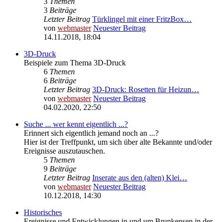
3
Themen
3
Beiträge
Letzter Beitrag
Türklingel mit einer FritzBox…
von
webmaster
Neuester Beitrag
14.11.2018, 18:04
3D-Druck
Beispiele zum Thema 3D-Druck
6
Themen
6
Beiträge
Letzter Beitrag
3D-Druck: Rosetten für Heizun…
von
webmaster
Neuester Beitrag
04.02.2020, 22:50
Suche ... wer kennt eigentlich ...?
Erinnert sich eigentlich jemand noch an ...?
Hier ist der Treffpunkt, um sich über alte Bekannte und/oder
Ereignisse auszutauschen.
5
Themen
9
Beiträge
Letzter Beitrag
Inserate aus den (alten) Klei…
von
webmaster
Neuester Beitrag
10.12.2018, 14:30
Historisches
Ereignisse und Entwicklungen in und um Brunkensen in der