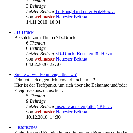
3
Themen
3
Beiträge
Letzter Beitrag
Türklingel mit einer FritzBox…
von
webmaster
Neuester Beitrag
14.11.2018, 18:04
3D-Druck
Beispiele zum Thema 3D-Druck
6
Themen
6
Beiträge
Letzter Beitrag
3D-Druck: Rosetten für Heizun…
von
webmaster
Neuester Beitrag
04.02.2020, 22:50
Suche ... wer kennt eigentlich ...?
Erinnert sich eigentlich jemand noch an ...?
Hier ist der Treffpunkt, um sich über alte Bekannte und/oder
Ereignisse auszutauschen.
5
Themen
9
Beiträge
Letzter Beitrag
Inserate aus den (alten) Klei…
von
webmaster
Neuester Beitrag
10.12.2018, 14:30
Historisches
Ereignisse und Entwicklungen in und um Brunkensen in der