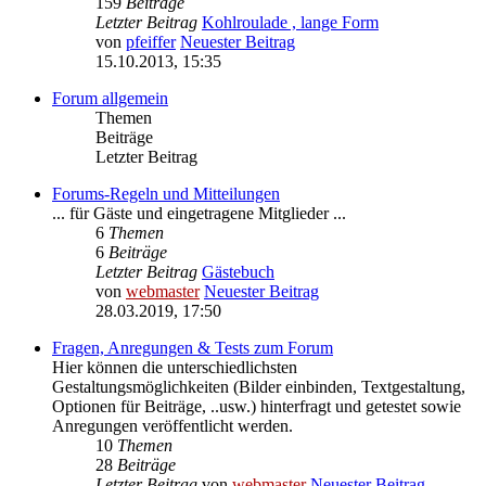
159
Beiträge
Letzter Beitrag
Kohlroulade , lange Form
von
pfeiffer
Neuester Beitrag
15.10.2013, 15:35
Forum allgemein
Themen
Beiträge
Letzter Beitrag
Forums-Regeln und Mitteilungen
... für Gäste und eingetragene Mitglieder ...
6
Themen
6
Beiträge
Letzter Beitrag
Gästebuch
von
webmaster
Neuester Beitrag
28.03.2019, 17:50
Fragen, Anregungen & Tests zum Forum
Hier können die unterschiedlichsten
Gestaltungsmöglichkeiten (Bilder einbinden, Textgestaltung,
Optionen für Beiträge, ..usw.) hinterfragt und getestet sowie
Anregungen veröffentlicht werden.
10
Themen
28
Beiträge
Letzter Beitrag
von
webmaster
Neuester Beitrag