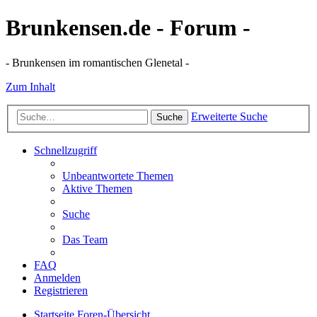
Brunkensen.de - Forum -
- Brunkensen im romantischen Glenetal -
Zum Inhalt
Erweiterte Suche
Suche
Schnellzugriff
Unbeantwortete Themen
Aktive Themen
Suche
Das Team
FAQ
Anmelden
Registrieren
Startseite
Foren-Übersicht